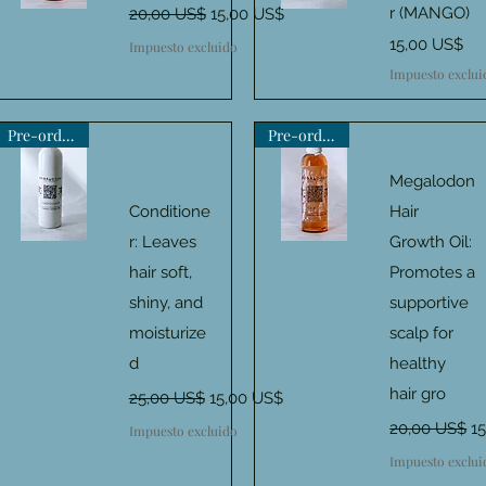
Precio
Precio de oferta
r (MANGO)
20,00 US$
15,00 US$
Vista rápida
Vista rápida
Precio
15,00 US$
Impuesto excluido
Impuesto exclui
Pre-order now
Pre-order now
Megalodon
Conditione
Hair
r: Leaves
Growth Oil:
Vista rápida
Vista rápida
hair soft,
Promotes a
shiny, and
supportive
moisturize
scalp for
d
healthy
Precio
Precio de oferta
hair gro
25,00 US$
15,00 US$
Precio
Pr
20,00 US$
1
Impuesto excluido
Impuesto exclui