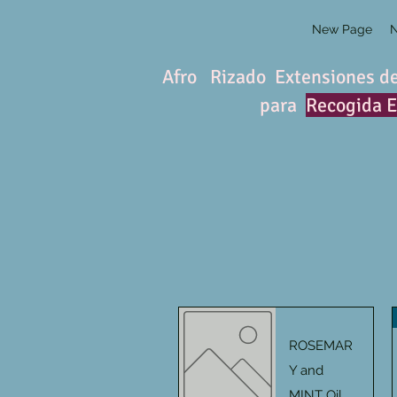
New Page
Afro Rizado Extensiones de
para
Recogida 
ROSEMAR
Y and
MINT Oil