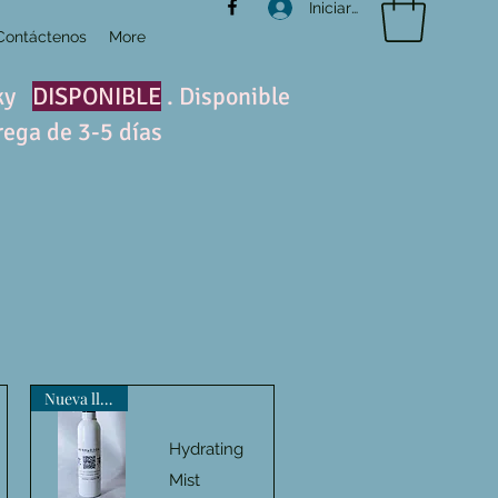
Iniciar sesión
Contáctenos
More
nky
DISPONIBLE
. Disponible
rega de 3-5 días
Nueva llegada
Hydrating
Mist