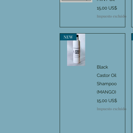
Precio
15,00 US$
Vista rápida
Impuesto excluido
NEW
Black
Vista rápida
Castor Oil
Shampoo
(MANGO)
Precio
15,00 US$
Impuesto excluido