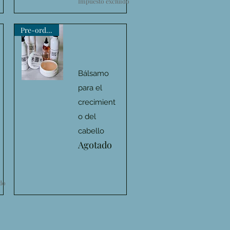
Impuesto excluido
Pre-order now
Bálsamo
para el
Vista rápida
crecimient
o del
cabello
Agotado
do