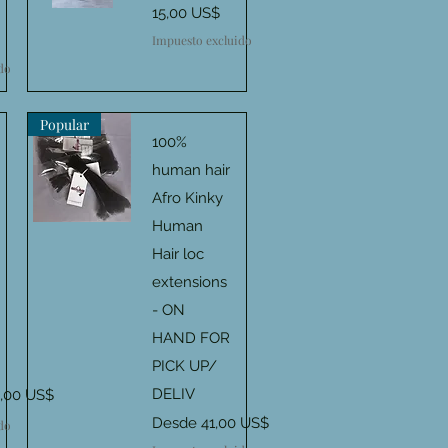
Precio
15,00 US$
Vista rápida
Impuesto excluido
do
Popular
100%
human hair
Afro Kinky
Human
Vista rápida
Hair loc
extensions
- ON
HAND FOR
PICK UP/
ecio de oferta
DELIV
5,00 US$
Precio de oferta
Desde
41,00 US$
do