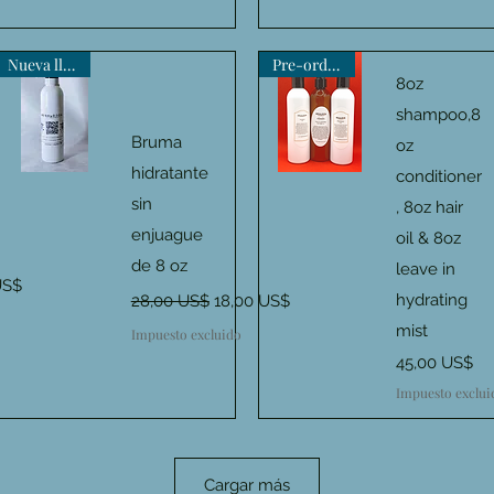
Nueva llegada
Pre-order now
8oz
shampoo,8
Bruma
oz
hidratante
conditioner
Vista rápida
Vista rápida
sin
, 8oz hair
enjuague
oil & 8oz
de 8 oz
leave in
de oferta
US$
Precio
Precio de oferta
hydrating
28,00 US$
18,00 US$
mist
Impuesto excluido
Precio
45,00 US$
Impuesto exclui
Cargar más